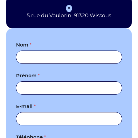
5 rue du Vaulorin, 91320 Wissous
Nom
*
Prénom
*
E-mail
*
Téléphone
*