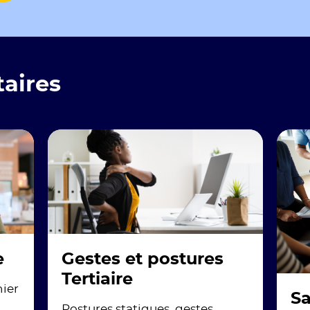
aires
e
Gestes et postures
Tertiaire
ier
Sa
Postures statiques, gestes