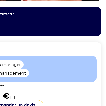
ammes :
du manager
 management
rie
0 €
HT
mander un devis