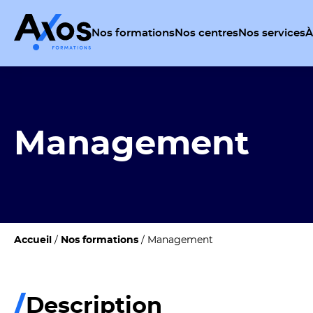
Nos formations
Nos centres
Nos services
À
Management
Accueil
/
Nos formations
/
Management
Description