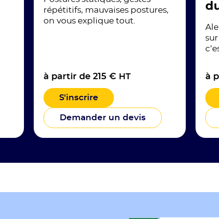
du
répétitifs, mauvaises postures,
on vous explique tout.
Ale
sur
c’e
à partir de 215 €
HT
à p
S'inscrire
Demander un devis