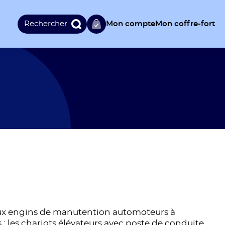
Rechercher :
Mon compte
Mon coffre-fort
ux engins de manutention automoteurs à
: les chariots élévateurs avec poste de conduite.