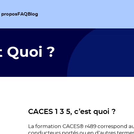
 propos
FAQ
Blog
t Quoi ?
CACES 1 3 5, c’est quoi ?
La formation CACES® r489 correspond a
conducteurs portés ou en d’autres termes 