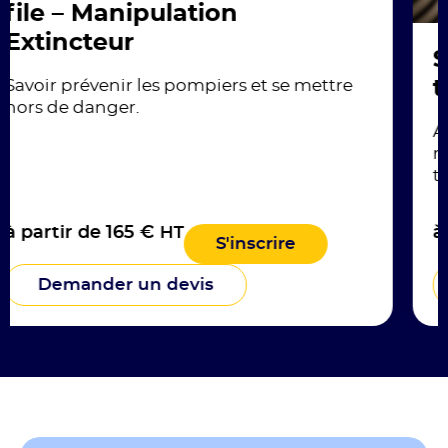
n
Sauveteur secourist
travail
s et se mettre
Alerter les pompiers, interven
malaise, un accident, c’est ac
tous.
à partir de 175 €
HT
inscrire
S'in
Demander un devis